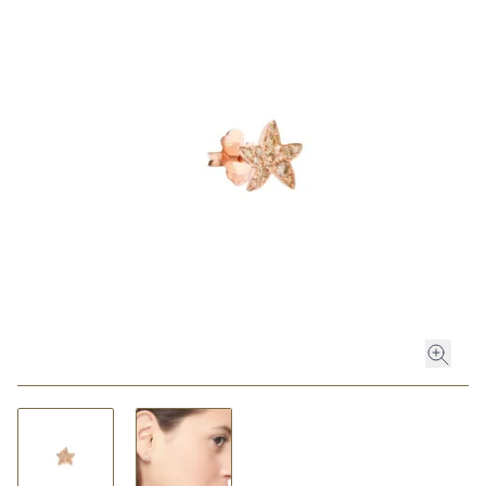
ROLEX
ROLEX CERTIFIED PRE-OWNED
UHREN
SCHMUCK
LUXURY DEALS
HOCHZEIT
ACCESSOIRES
ÜBER UNS