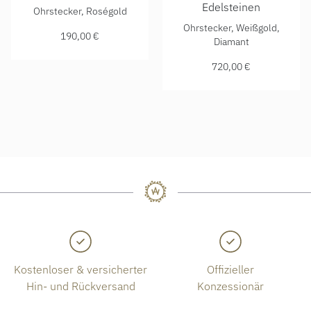
DoDo Ohrring Stellina, Ref: DHB6001-STARS-0009R, Preis:
Edelsteinen
Ohrstecker, Roségold
DoDo Ohrring Stellina mit E
Ohrstecker, Weißgold,
190,00 €
Diamant
720,00 €
Kostenloser & versicherter
Offizieller
Hin- und Rückversand
Konzessionär