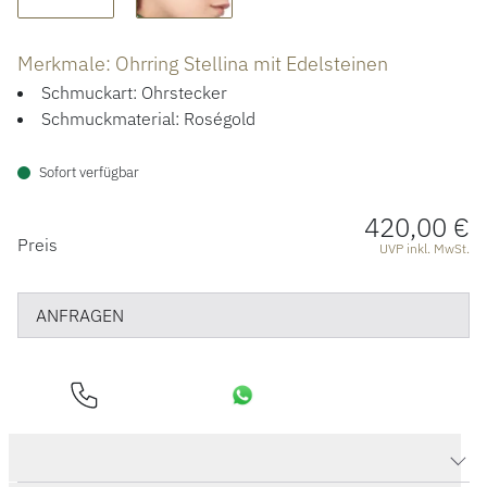
Merkmale: Ohrring Stellina mit Edelsteinen
Schmuckart: Ohrstecker
Schmuckmaterial: Roségold
Sofort verfügbar
420,00 €
PREISINFORMATIONEN
Preis
UVP inkl. MwSt.
ANFRAGEN
Produktdaten Ohrring Stellina mit Edelsteinen