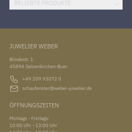
DAMENUHREN
HUBLOT BIG BANG
BELIEBTE PRODUKTE
HERRENUHREN
SANTOS DE CARTIER
ROLEX DATEJUST 41
HALSSCHMUCK
JAEGER-LECOULTRE REVERSO
TAG HEUER CARRERA
ARMSCHMUCK
IWC PORTUGIESER
TUDOR BLACK BAY 58
RINGE
CHOPARD ALPINE EAGLE
JUWELIER WEBER
ROLEX SUBMARINER DATE
OHRSCHMUCK
TISSOT PRX POWERMATIC 80
OUT OF COLLECTION
Blindestr. 1
GARMIN VENU 3S
45894 Gelsenkirchen-Buer
+49 209 93072 0
schaufenster@weber-juwelier.de
ÖFFNUNGSZEITEN
Montags - Freitags:
10:00 Uhr - 13:00 Uhr