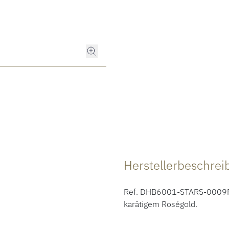
Herstellerbeschre
Ref. DHB6001-STARS-0009R - 
karätigem Roségold.