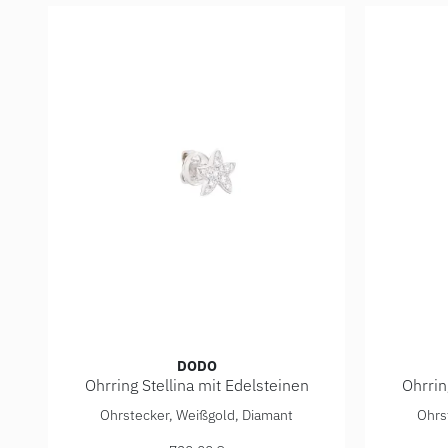
DODO
Ohrring Stellina mit Edelsteinen
Ohrrin
DoDo Ohrring Stellina mit Edelsteinen, Ref: DHB900
DoDo Ohr
Ohrstecker, Weißgold, Diamant
Ohrs