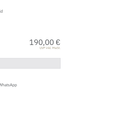
ld
190,00 €
ATIONEN
UVP inkl. MwSt.
WhatsApp