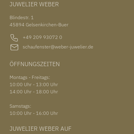
JUWELIER WEBER
ROLEX SUBMARINER DATE
OHRSCHMUCK
TISSOT PRX POWERMATIC 80
OUT OF COLLECTION
Blindestr. 1
GARMIN VENU 3S
45894 Gelsenkirchen-Buer
+49 209 93072 0
schaufenster@weber-juwelier.de
ÖFFNUNGSZEITEN
Montags - Freitags:
10:00 Uhr - 13:00 Uhr
14:00 Uhr - 18:00 Uhr
Samstags:
10:00 Uhr - 16:00 Uhr
JUWELIER WEBER AUF