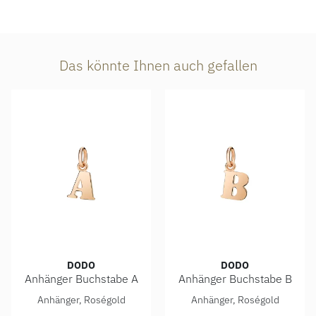
Das könnte Ihnen auch gefallen
DODO
DODO
Anhänger Buchstabe A
Anhänger Buchstabe B
DoDo Anhänger Buchstabe A, Ref: DMB2004-LETAL-0009R, 
DoDo Anhänger Buchstabe B,
Anhänger, Roségold
Anhänger, Roségold