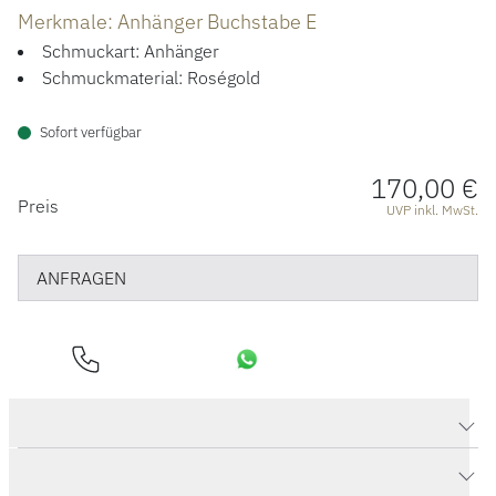
Merkmale: Anhänger Buchstabe E
Schmuckart: Anhänger
Schmuckmaterial: Roségold
Sofort verfügbar
170,00 €
PREISINFORMATIONEN
Preis
UVP inkl. MwSt.
ANFRAGEN
Produktdaten Anhänger Buchstabe E
Herstellerbeschreibung