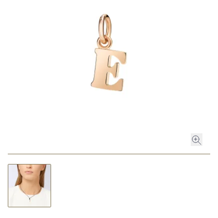
ROLEX
ROLEX CERTIFIED PRE-OWNED
UHREN
SCHMUCK
LUXURY DEALS
HOCHZEIT
ACCESSOIRES
ÜBER UNS