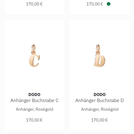
170,00 €
170,00 €
Verfügbar
DODO
DODO
Anhänger Buchstabe C
Anhänger Buchstabe D
DoDo Anhänger Buchstabe C, Ref: DMB2006-LETCL-0009R, 
DoDo Anhänger Buchstabe D,
Anhänger, Roségold
Anhänger, Roségold
170,00 €
170,00 €