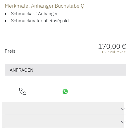
Merkmale: Anhänger Buchstabe Q
Schmuckart: Anhänger
Schmuckmaterial: Roségold
170,00 €
PREISINFORMATIONEN
Preis
UVP inkl. MwSt.
ANFRAGEN
Produktdaten Anhänger Buchstabe Q
Herstellerbeschreibung