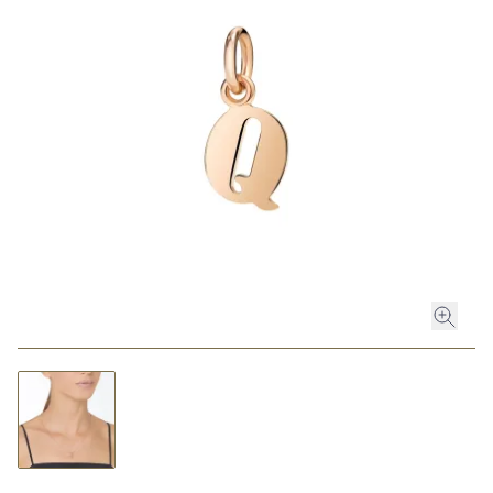
ROLEX
ROLEX CERTIFIED PRE-OWNED
UHREN
SCHMUCK
LUXURY DEALS
HOCHZEIT
ACCESSOIRES
ÜBER UNS