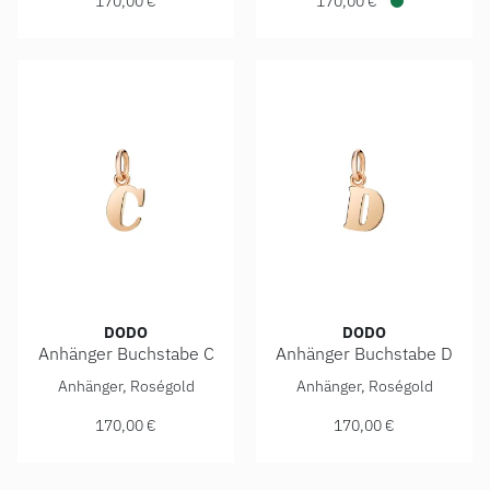
170,00 €
170,00 €
Verfügbar
DODO
DODO
Anhänger Buchstabe C
Anhänger Buchstabe D
DoDo Anhänger Buchstabe C, Ref: DMB2006-LETCL-0009R, 
DoDo Anhänger Buchstabe D,
Anhänger, Roségold
Anhänger, Roségold
170,00 €
170,00 €