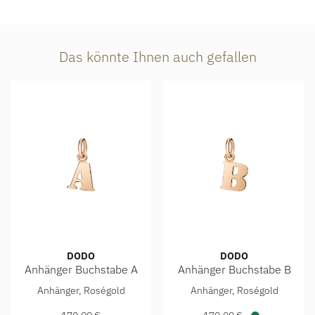
Das könnte Ihnen auch gefallen
DODO
DODO
Anhänger Buchstabe A
Anhänger Buchstabe B
DoDo Anhänger Buchstabe A, Ref: DMB2004-LETAL-0009R, 
DoDo Anhänger Buchstabe B,
Anhänger, Roségold
Anhänger, Roségold