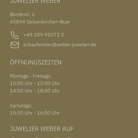
JUWELIER WEBER
ROLEX SUBMARINER DATE
OHRSCHMUCK
TISSOT PRX POWERMATIC 80
OUT OF COLLECTION
Blindestr. 1
GARMIN VENU 3S
45894 Gelsenkirchen-Buer
+49 209 93072 0
schaufenster@weber-juwelier.de
ÖFFNUNGSZEITEN
Montags - Freitags:
10:00 Uhr - 13:00 Uhr
14:00 Uhr - 18:00 Uhr
Samstags:
10:00 Uhr - 16:00 Uhr
JUWELIER WEBER AUF