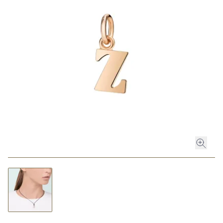
ROLEX
ROLEX CERTIFIED PRE-OWNED
UHREN
SCHMUCK
LUXURY DEALS
HOCHZEIT
ACCESSOIRES
ÜBER UNS