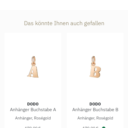
Das könnte Ihnen auch gefallen
DODO
DODO
Anhänger Buchstabe A
Anhänger Buchstabe B
DoDo Anhänger Buchstabe A, Ref: DMB2004-LETAL-0009R, 
DoDo Anhänger Buchstabe B,
Anhänger, Roségold
Anhänger, Roségold