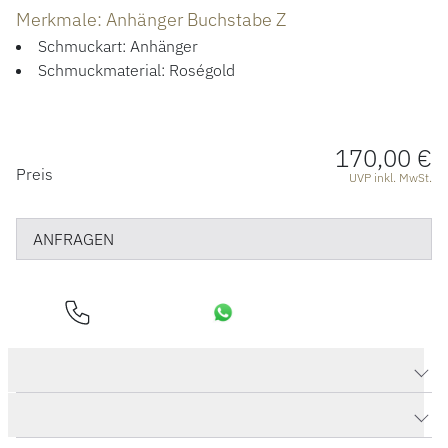
Merkmale: Anhänger Buchstabe Z
Schmuckart: Anhänger
Schmuckmaterial: Roségold
170,00 €
PREISINFORMATIONEN
Preis
UVP inkl. MwSt.
ANFRAGEN
Produktdaten Anhänger Buchstabe Z
Herstellerbeschreibung