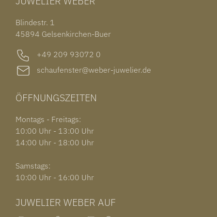
JUWELIER WEBER
ROLEX SUBMARINER DATE
OHRSCHMUCK
TISSOT PRX POWERMATIC 80
OUT OF COLLECTION
Blindestr. 1
GARMIN VENU 3S
45894 Gelsenkirchen-Buer
+49 209 93072 0
schaufenster@weber-juwelier.de
ÖFFNUNGSZEITEN
Montags - Freitags:
10:00 Uhr - 13:00 Uhr
14:00 Uhr - 18:00 Uhr
Samstags:
10:00 Uhr - 16:00 Uhr
JUWELIER WEBER AUF