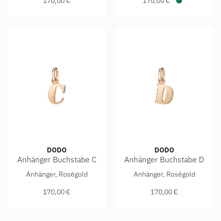
170,00 €
170,00 €
Verfügbar
DODO
DODO
Anhänger Buchstabe C
Anhänger Buchstabe D
DoDo Anhänger Buchstabe C, Ref: DMB2006-LETCL-0009R, 
DoDo Anhänger Buchstabe D,
Anhänger, Roségold
Anhänger, Roségold
170,00 €
170,00 €