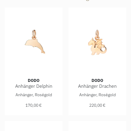
DODO
DODO
Anhänger Delphin
Anhänger Drachen
DoDo Anhänger Delphin, Ref: DMB4009-DOLPS-0009R, Prei
DoDo Anhänger Drachen, Re
Anhänger, Roségold
Anhänger, Roségold
170,00 €
220,00 €