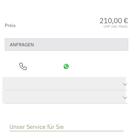
210,00 €
PREISINFORMATIONEN
Preis
UVP inkl. MwSt.
ANFRAGEN
Produktdaten Anhänger Panda
Herstellerbeschreibung
Unser Service für Sie