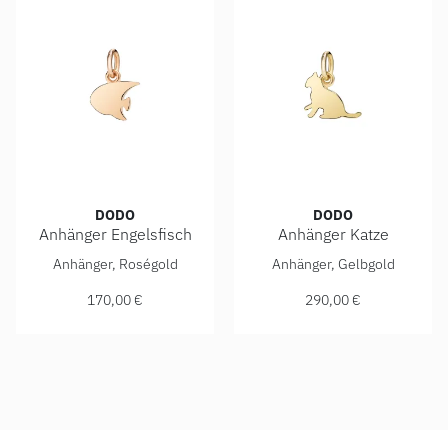
DODO
DODO
Anhänger Engelsfisch
Anhänger Katze
DoDo Anhänger Engelsfisch, Ref: DMB4005-ANGES-0009R, 
DoDo Anhänger Katze, Ref: 
Anhänger, Roségold
Anhänger, Gelbgold
170,00 €
290,00 €