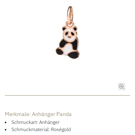
ROLEX
ROLEX CERTIFIED PRE-OWNED
UHREN
SCHMUCK
LUXURY DEALS
HOCHZEIT
Merkmale: Anhänger Panda
ACCESSOIRES
Schmuckart: Anhänger
Schmuckmaterial: Roségold
ÜBER UNS