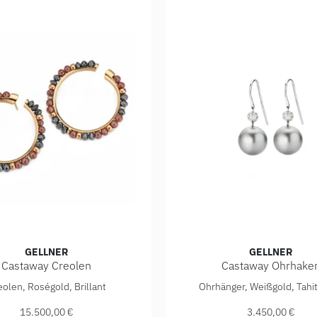
GELLNER
GELLNER
Castaway Creolen
Castaway Ohrhake
.100,00 €
astaway Creolen, Ref: 5-23760-01, Preis: 15.500,00 €
Gellner Castaway Ohrhaken,
eolen, Roségold, Brillant
Ohrhänger, Weißgold, Tahit
15.500,00 €
3.450,00 €