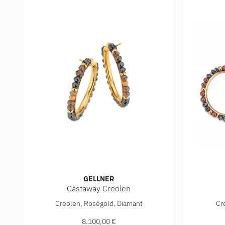
GELLNER
Castaway Creolen
Gellner Castaway Creolen, Ref: 5-24132-02, Preis: 8
Gellner C
Creolen, Roségold, Diamant
Cr
8.100,00 €