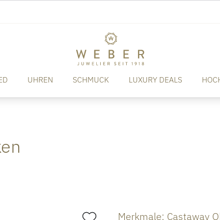
ED
UHREN
SCHMUCK
LUXURY DEALS
HOC
ken
Merkmale: Castaway O