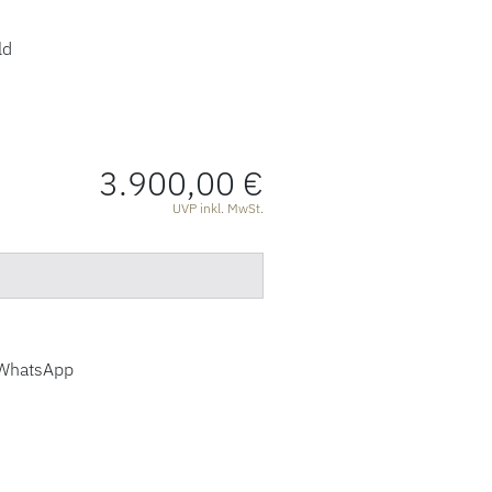
ld
3.900,00 €
ATIONEN
UVP inkl. MwSt.
WhatsApp