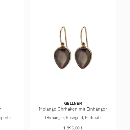
GELLNER
n
Melange Ohrhaken mit Einhänger
 Ref: 5-23045-03, Preis: 3.450,00 €
Gellner Melange Ohrhaken mit Einhänger, Ref
iperle
Ohrhänger, Roségold, Perlmutt
1.895,00 €