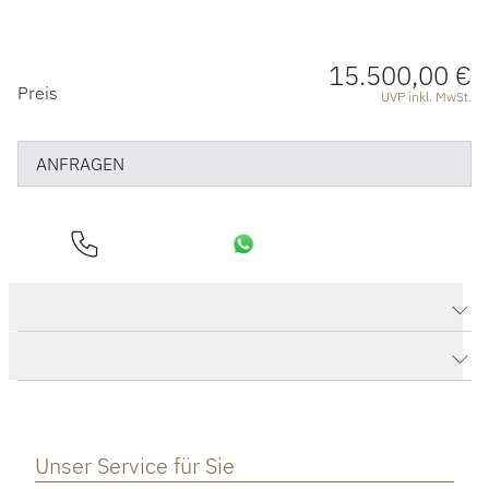
15.500,00 €
PREISINFORMATIONEN
Preis
UVP inkl. MwSt.
ANFRAGEN
Produktdaten Castaway Creolen
Herstellerbeschreibung
Unser Service für Sie