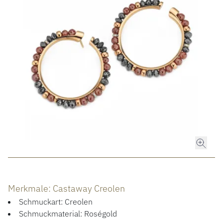
ROLEX
ROLEX CERTIFIED PRE-OWNED
UHREN
SCHMUCK
LUXURY DEALS
HOCHZEIT
Merkmale: Castaway Creolen
ACCESSOIRES
Schmuckart: Creolen
Schmuckmaterial: Roségold
ÜBER UNS