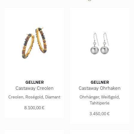
GELLNER
GELLNER
Castaway Creolen
Castaway Ohrhaken
Gellner Castaway Creolen, Ref: 5-24132-02, Preis: 8.100,0
Gellner Castaway Ohrhaken, 
Creolen, Roségold, Diamant
Ohrhänger, Weißgold,
Tahitiperle
8.100,00 €
3.450,00 €