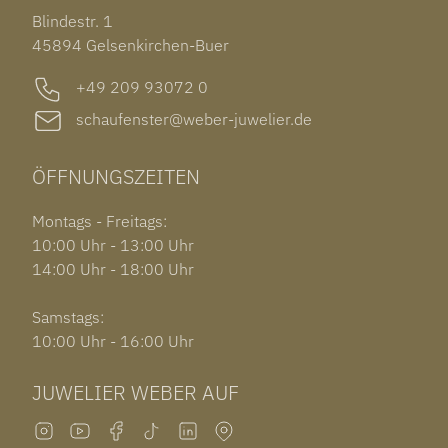
TISSOT PRX POWERMATIC 80
OUT OF COLLECTION
Blindestr. 1
GARMIN VENU 3S
45894 Gelsenkirchen-Buer
+49 209 93072 0
schaufenster@weber-juwelier.de
ÖFFNUNGSZEITEN
Montags - Freitags:
10:00 Uhr - 13:00 Uhr
14:00 Uhr - 18:00 Uhr
Samstags:
10:00 Uhr - 16:00 Uhr
JUWELIER WEBER AUF