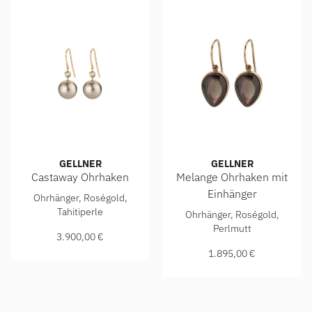
GELLNER
GELLNER
Castaway Ohrhaken
Melange Ohrhaken mit
Gellner Castaway Ohrhaken, Ref: 5-23045-01, Preis: 3.900
Einhänger
Ohrhänger, Roségold,
Gellner Melange Ohrhaken mit
Tahitiperle
Ohrhänger, Roségold,
Perlmutt
3.900,00 €
1.895,00 €