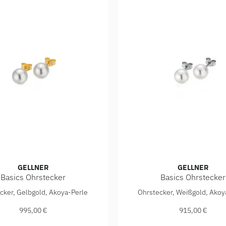
GELLNER
GELLNER
Basics Ohrstecker
Basics Ohrstecker
715,00 €
asics Ohrstecker, Ref: 5-23696-01, Preis: 995,00 €
Gellner Basics Ohrstecker,
cker, Gelbgold, Akoya-Perle
Ohrstecker, Weißgold, Akoy
995,00 €
915,00 €