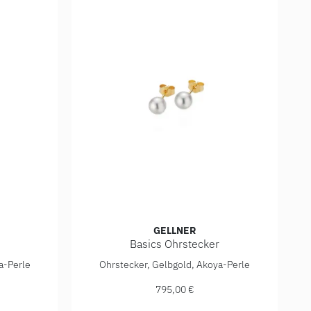
GELLNER
Basics Ohrstecker
 Ref: 5-23695-02, Preis: 915,00 €
Gellner Basics Ohrstecker, Ref: 5-23683-01, 
a-Perle
Ohrstecker, Gelbgold, Akoya-Perle
795,00 €