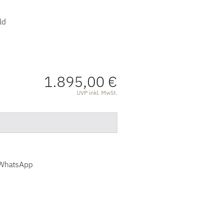
ld
1.895,00 €
ATIONEN
UVP inkl. MwSt.
WhatsApp