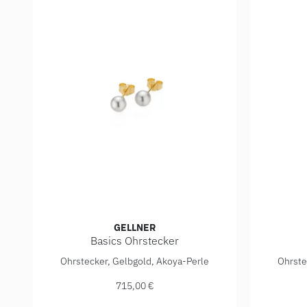
GELLNER
Basics Ohrstecker
Gellner Basics Ohrstecker, Ref: 5-23691-01, Preis: 
Gellner B
Ohrstecker, Gelbgold, Akoya-Perle
Ohrste
715,00 €