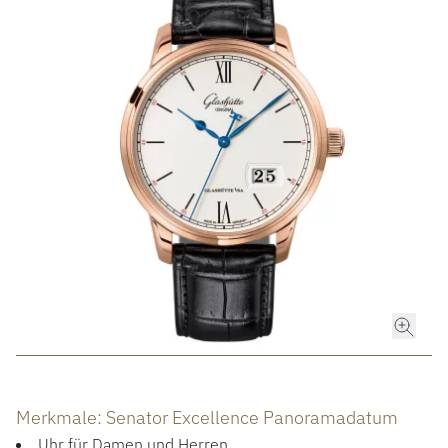
ROLEX
ROLEX CERTIFIED PRE-OWNED
UHREN
SCHMUCK
LUXURY DEALS
HOCHZEIT
ACCESSOIRES
Merkmale: Senator Excellence Panoramadatum
Uhr für Damen und Herren