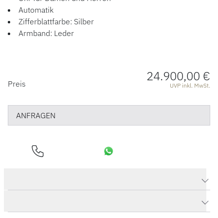
ÜBER UNS
Automatik
Zifferblattfarbe: Silber
Armband: Leder
24.900,00 €
PREISINFORMATIONEN
Preis
UVP inkl. MwSt.
ANFRAGEN
Produktdaten Senator Excellence Panoramadatum
Herstellerbeschreibung