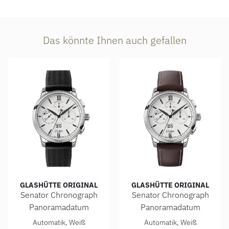
Das könnte Ihnen auch gefallen
GLASHÜTTE ORIGINAL
GLASHÜTTE ORIGINAL
Senator Chronograph
Senator Chronograph
Panoramadatum
Panoramadatum
Glashütte Original Senator Chronograph Panoramadatum, Re
Glashütte Original Senator 
Automatik, Weiß
Automatik, Weiß