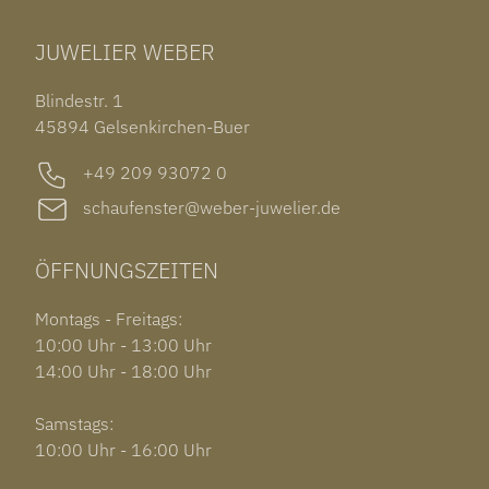
TUDOR BLACK BAY 58
RINGE
CHOPARD ALPINE EAGLE
JUWELIER WEBER
ROLEX SUBMARINER DATE
OHRSCHMUCK
TISSOT PRX POWERMATIC 80
OUT OF COLLECTION
Blindestr. 1
GARMIN VENU 3S
45894 Gelsenkirchen-Buer
+49 209 93072 0
schaufenster@weber-juwelier.de
ÖFFNUNGSZEITEN
Montags - Freitags:
10:00 Uhr - 13:00 Uhr
14:00 Uhr - 18:00 Uhr
Samstags:
10:00 Uhr - 16:00 Uhr