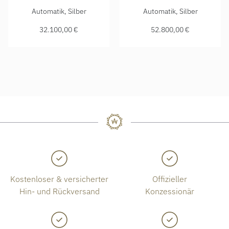
Glashütte Original Senator Chronograph Panoramadatum, Re
Glashütte Original Senator 
Automatik, Silber
Automatik, Silber
32.100,00 €
52.800,00 €
Kostenloser & versicherter
Offizieller
Hin- und Rückversand
Konzessionär