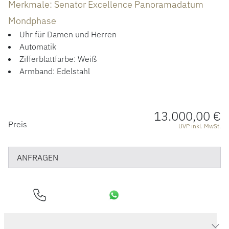
Merkmale: Senator Excellence Panoramadatum
ÜBER UNS
Mondphase
Uhr für Damen und Herren
Automatik
Zifferblattfarbe: Weiß
Armband: Edelstahl
13.000,00 €
PREISINFORMATIONEN
Preis
UVP inkl. MwSt.
ANFRAGEN
Produktdaten Senator Excellence Panoramadatum Mondphase