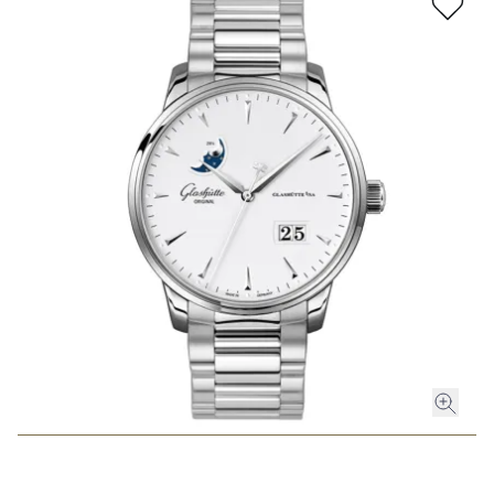
ROLEX
ROLEX CERTIFIED PRE-OWNED
UHREN
SCHMUCK
LUXURY DEALS
HOCHZEIT
ACCESSOIRES