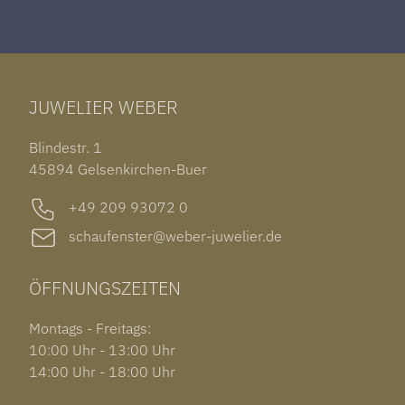
ROLEX DATEJUST 41
HALSSCHMUCK
JAEGER-LECOULTRE REVERSO
TAG HEUER CARRERA
ARMSCHMUCK
IWC PORTUGIESER
TUDOR BLACK BAY 58
RINGE
CHOPARD ALPINE EAGLE
JUWELIER WEBER
ROLEX SUBMARINER DATE
OHRSCHMUCK
TISSOT PRX POWERMATIC 80
OUT OF COLLECTION
Blindestr. 1
GARMIN VENU 3S
45894 Gelsenkirchen-Buer
+49 209 93072 0
schaufenster@weber-juwelier.de
ÖFFNUNGSZEITEN
Montags - Freitags:
10:00 Uhr - 13:00 Uhr
14:00 Uhr - 18:00 Uhr