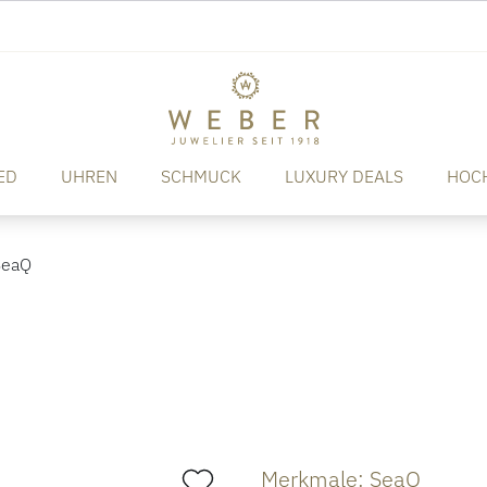
ED
UHREN
SCHMUCK
LUXURY DEALS
HOC
eaQ
Merkmale: SeaQ