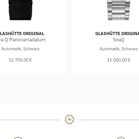
LASHÜTTE ORIGINAL
GLASHÜTTE ORIGIN
ea Q Panoramadatum
SeaQ
-03-80-34, Preis: 15.400,00 €
e Original Sea Q Panoramadatum , Ref: 1-36-13-01-80-35, Prei
Glashütte Original SeaQ, R
Automatik, Schwarz
Automatik, Schwarz
12.700,00 €
11.000,00 €