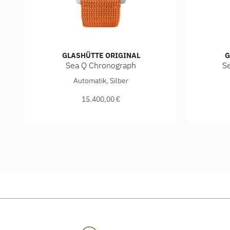
GLASHÜTTE ORIGINAL
G
Sea Q Chronograph
S
Glashütte Original Sea Q Chronograph , Ref: 1-37-23
Glashütt
Automatik, Silber
15.400,00 €