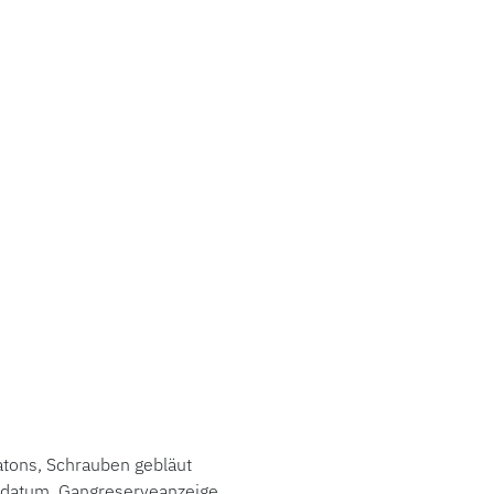
hatons, Schrauben gebläut
adatum, Gangreserveanzeige