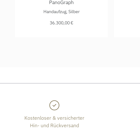
PanoGraph
Glashütte Original PanoGraph, Ref: 1-61-03-25-15-05
Glashütte
Handaufzug, Silber
36.300,00 €
Kostenloser & versicherter
Hin- und Rückversand