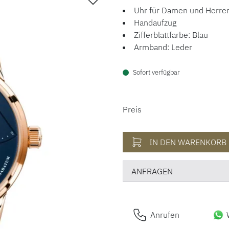
Uhr für Damen und Herre
Handaufzug
Zifferblattfarbe: Blau
Armband: Leder
Sofort verfügbar
PREISINFORM
Preis
IN DEN WARENKORB
ANFRAGEN
Anrufen