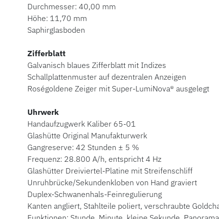
Durchmesser: 40,00 mm
Höhe: 11,70 mm
Saphirglasboden
Zifferblatt
Galvanisch blaues Zifferblatt mit Indizes
Schallplattenmuster auf dezentralen Anzeigen
Roségoldene Zeiger mit Super-LumiNova® ausgelegt
Uhrwerk
Handaufzugwerk Kaliber 65-01
Glashütte Original Manufakturwerk
Gangreserve: 42 Stunden ± 5 %
Frequenz: 28.800 A/h, entspricht 4 Hz
Glashütter Dreiviertel-Platine mit Streifenschliff
Unruhbrücke/Sekundenkloben von Hand graviert
Duplex-Schwanenhals-Feinregulierung
Kanten angliert, Stahlteile poliert, verschraubte Goldc
Funktionen: Stunde, Minute, kleine Sekunde, Panoram