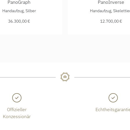
PanoGraph
PanoInverse
, Preis: 36.300,00 €
 Original PanoGraph, Ref: 1-61-03-25-15-04, Preis: 36.300,0
Glashütte Original PanoInv
Handaufzug, Silber
Handaufzug, Skelettie
36.300,00 €
12.700,00 €
Offizieller
Echtheitsgaranti
Konzessionär