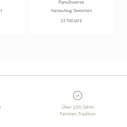
PanoInverse
0 €
erse, Ref: 1-66-06-04-22-62, Preis: 12.700,00 €
Glashütte Original PanoInverse, Ref: 1-66-06
rt
Handaufzug, Skelettiert
13.700,00 €
e
Über 100 Jahre
Familien Tradition