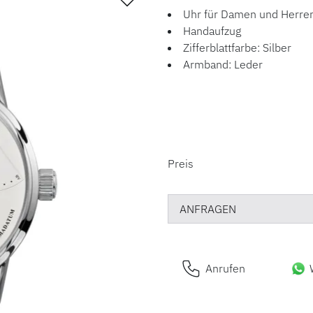
Uhr für Damen und Herre
Handaufzug
Zifferblattfarbe: Silber
Armband: Leder
PREISINFORM
Preis
ANFRAGEN
Anrufen