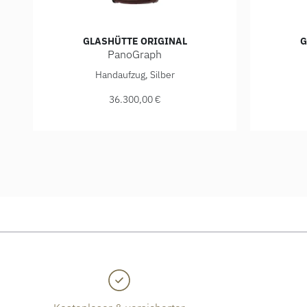
GLASHÜTTE ORIGINAL
G
PanoGraph
Glashütte Original PanoGraph, Ref: 1-61-03-25-15-05
Glashütte
Handaufzug, Silber
36.300,00 €