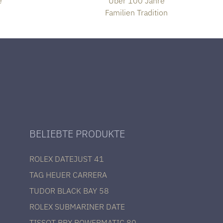
e
Über 100 Jahre
Familien Tradition
BELIEBTE PRODUKTE
ROLEX DATEJUST 41
TAG HEUER CARRERA
TUDOR BLACK BAY 58
ROLEX SUBMARINER DATE
TISSOT PRX POWERMATIC 80