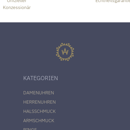
Offizieller
Echtheitsgaranti
Konzessionär
KATEGORIEN
DAMENUHREN
HERRENUHREN
HALSSCHMUCK
ARMSCHMUCK
RINGE