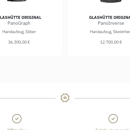
LASHÜTTE ORIGINAL
GLASHÜTTE ORIGIN
PanoGraph
PanoInverse
, Preis: 36.300,00 €
 Original PanoGraph, Ref: 1-61-03-25-15-04, Preis: 36.300,0
Glashütte Original PanoInv
Handaufzug, Silber
Handaufzug, Skelettie
36.300,00 €
12.700,00 €