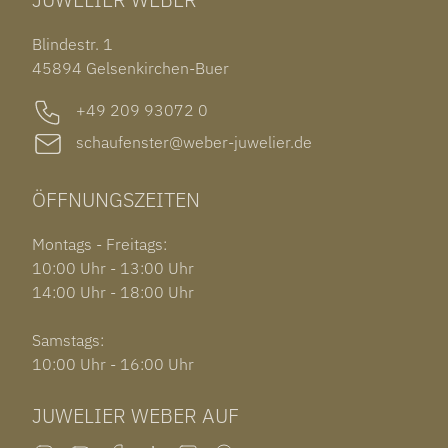
ROLEX SUBMARINER DATE
OHRSCHMUCK
TISSOT PRX POWERMATIC 80
OUT OF COLLECTION
Blindestr. 1
GARMIN VENU 3S
45894 Gelsenkirchen-Buer
+49 209 93072 0
schaufenster@weber-juwelier.de
ÖFFNUNGSZEITEN
Montags - Freitags:
10:00 Uhr - 13:00 Uhr
14:00 Uhr - 18:00 Uhr
Samstags:
10:00 Uhr - 16:00 Uhr
JUWELIER WEBER AUF