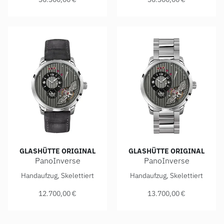
GLASHÜTTE ORIGINAL
GLASHÜTTE ORIGINAL
PanoInverse
PanoInverse
Glashütte Original PanoInverse, Ref: 1-66-06-04-22-62, Pr
Glashütte Original PanoInver
Handaufzug, Skelettiert
Handaufzug, Skelettiert
12.700,00 €
13.700,00 €