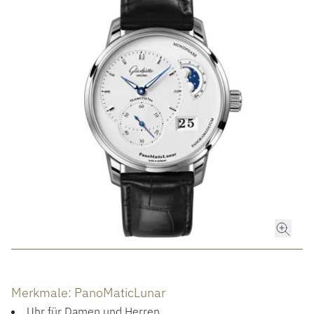
ROLEX
ROLEX CERTIFIED PRE-OWNED
UHREN
SCHMUCK
LUXURY DEALS
HOCHZEIT
ACCESSOIRES
Merkmale: PanoMaticLunar
Uhr für Damen und Herren
ÜBER UNS