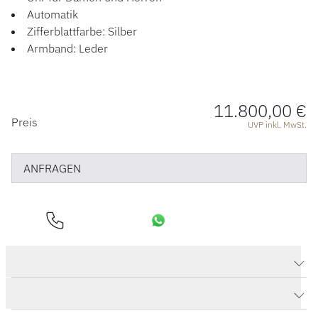
Automatik
Zifferblattfarbe: Silber
Armband: Leder
11.800,00 €
PREISINFORMATIONEN
Preis
UVP inkl. MwSt.
ANFRAGEN
Produktdaten PanoMaticLunar
Herstellerbeschreibung