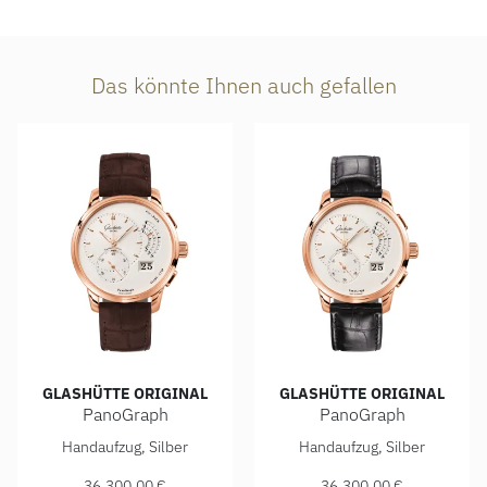
Das könnte Ihnen auch gefallen
GLASHÜTTE ORIGINAL
GLASHÜTTE ORIGINAL
PanoGraph
PanoGraph
Glashütte Original PanoGraph, Ref: 1-61-03-25-15-05, Prei
Glashütte Original PanoGraph
Handaufzug, Silber
Handaufzug, Silber
36.300,00 €
36.300,00 €