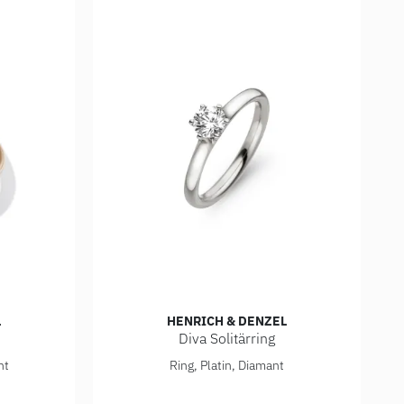
L
HENRICH & DENZEL
Diva Solitärring
tärring, Ref: RS003.09000
Henrich & Denzel Diva Solitärring, Ref: PS00
nt
Ring, Platin, Diamant