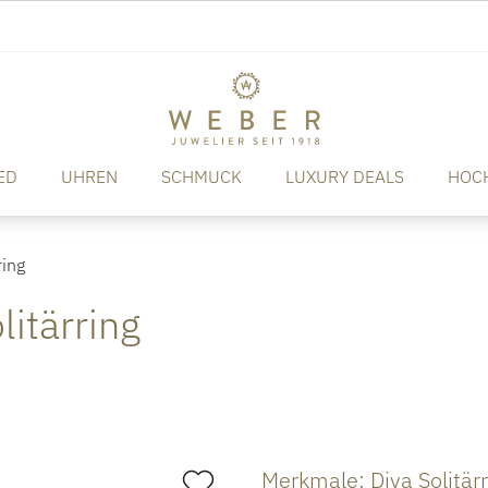
ED
UHREN
SCHMUCK
LUXURY DEALS
HOC
ring
litärring
Merkmale: Diva Solitärr