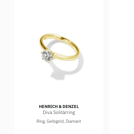
HENRICH & DENZEL
Diva Solitärring
Henrich & Denzel Diva Solitärring, Ref: GS003.09000
Henrich &
Ring, Gelbgold, Diamant