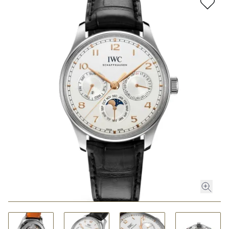
ROLEX
ROLEX CERTIFIED PRE-OWNED
UHREN
SCHMUCK
LUXURY DEALS
HOCHZEIT