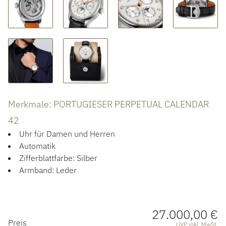
ACCESSOIRES
ÜBER UNS
Merkmale: PORTUGIESER PERPETUAL CALENDAR
42
Uhr für Damen und Herren
Automatik
Zifferblattfarbe: Silber
Armband: Leder
27.000,00 €
PREISINFORMATIONEN
Preis
UVP inkl. MwSt.