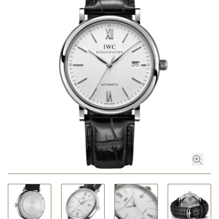
ROLEX
ROLEX CERTIFIED PRE-OWNED
UHREN
SCHMUCK
LUXURY DEALS
HOCHZEIT