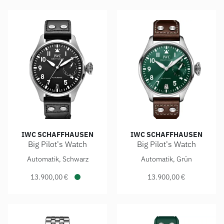
IWC SCHAFFHAUSEN
IWC SCHAFFHAUSEN
Big Pilot's Watch
Big Pilot's Watch
IWC Schaffhausen Big Pilot's Watch, Ref: IW501001, Preis:
IWC Schaffhausen Big Pilot's
Automatik, Schwarz
Automatik, Grün
13.900,00 €
13.900,00 €
Verfügbar