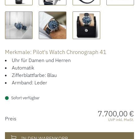
ACCESSOIRES
ÜBER UNS
Merkmale: Pilot's Watch Chronograph 41
Uhr für Damen und Herren
Automatik
Zifferblattfarbe: Blau
Armband: Leder
Sofort verfügbar
7.700,00 €
PREISINFORMATIONEN
Preis
UVP inkl. MwSt.
IN DEN WARENKORB