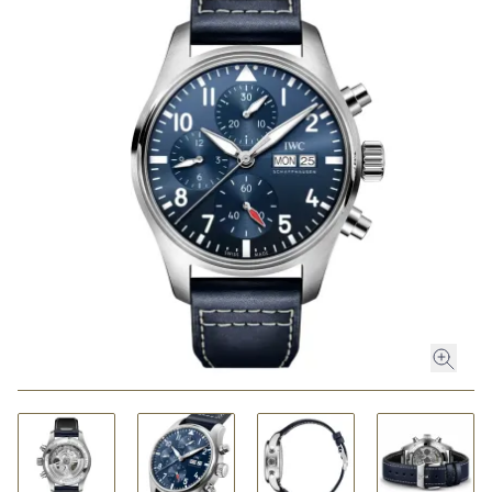
ROLEX
ROLEX CERTIFIED PRE-OWNED
UHREN
SCHMUCK
LUXURY DEALS
HOCHZEIT