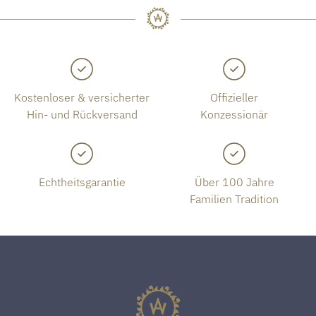
Kostenloser & versicherter
Offizieller
Hin- und Rückversand
Konzessionär
Echtheitsgarantie
Über 100 Jahre
Familien Tradition