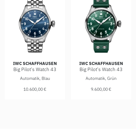
IWC SCHAFFHAUSEN
IWC SCHAFFHAUSEN
Big Pilot's Watch 43
Big Pilot's Watch 43
IWC Schaffhausen Big Pilot's Watch 43, Ref: IW329304, Pre
IWC Schaffhausen Big Pilot's
Automatik, Blau
Automatik, Grün
10.600,00 €
9.600,00 €