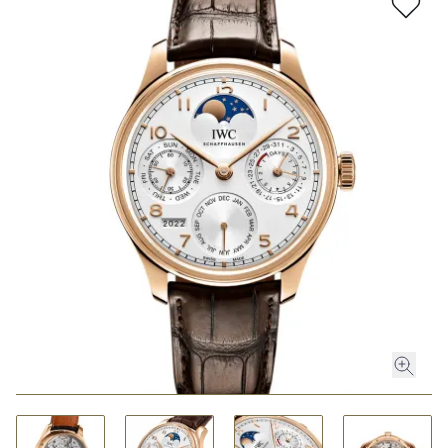
ROLEX
ROLEX CERTIFIED PRE-OWNED
UHREN
SCHMUCK
LUXURY DEALS
HOCHZEIT