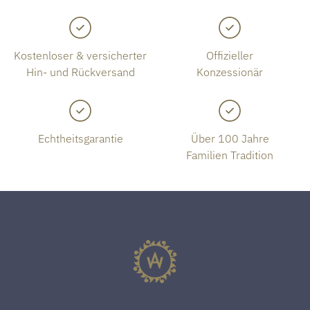
Kostenloser & versicherter
Offizieller
Hin- und Rückversand
Konzessionär
Echtheitsgarantie
Über 100 Jahre
Familien Tradition