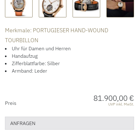
ACCESSOIRES
ÜBER UNS
Merkmale: PORTUGIESER HAND-WOUND
TOURBILLON
Uhr für Damen und Herren
Handaufzug
Zifferblattfarbe: Silber
Armband: Leder
81.900,00 €
PREISINFORMATIONEN
Preis
UVP inkl. MwSt.
ANFRAGEN