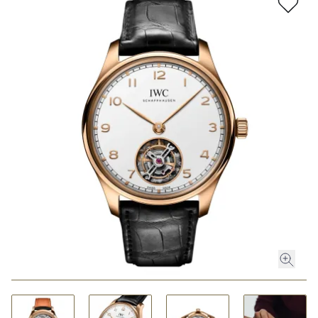
ROLEX
ROLEX CERTIFIED PRE-OWNED
UHREN
SCHMUCK
LUXURY DEALS
HOCHZEIT