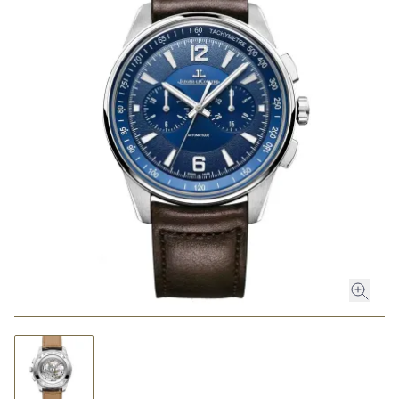
ROLEX
ROLEX CERTIFIED PRE-OWNED
UHREN
SCHMUCK
LUXURY DEALS
HOCHZEIT
ACCESSOIRES