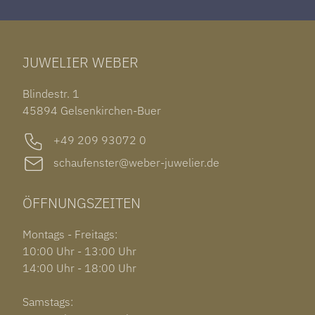
TAG HEUER CARRERA
ARMSCHMUCK
IWC PORTUGIESER
TUDOR BLACK BAY 58
RINGE
CHOPARD ALPINE EAGLE
JUWELIER WEBER
ROLEX SUBMARINER DATE
OHRSCHMUCK
TISSOT PRX POWERMATIC 80
OUT OF COLLECTION
Blindestr. 1
GARMIN VENU 3S
45894 Gelsenkirchen-Buer
+49 209 93072 0
schaufenster@weber-juwelier.de
ÖFFNUNGSZEITEN
Montags - Freitags:
10:00 Uhr - 13:00 Uhr
14:00 Uhr - 18:00 Uhr
Samstags: