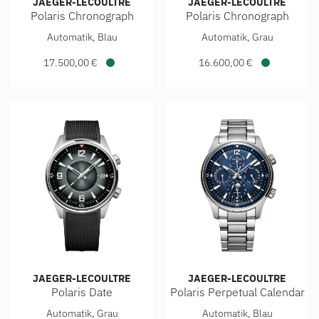
JAEGER-LECOULTRE
JAEGER-LECOULTRE
Polaris Chronograph
Polaris Chronograph
Jaeger-LeCoultre Polaris Chronograph, Ref: Q9028181, Prei
Jaeger-LeCoultre Polaris Chr
Automatik, Blau
Automatik, Grau
17.500,00 €
16.600,00 €
Verfügbar
Verfügbar
JAEGER-LECOULTRE
JAEGER-LECOULTRE
Polaris Date
Polaris Perpetual Calendar
Jaeger-LeCoultre Polaris Date, Ref: Q9068650, Preis: 13.0
Jaeger-LeCoultre Polaris Per
Automatik, Grau
Automatik, Blau