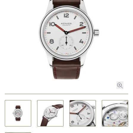
ROLEX
ROLEX CERTIFIED PRE-OWNED
UHREN
SCHMUCK
LUXURY DEALS
HOCHZEIT