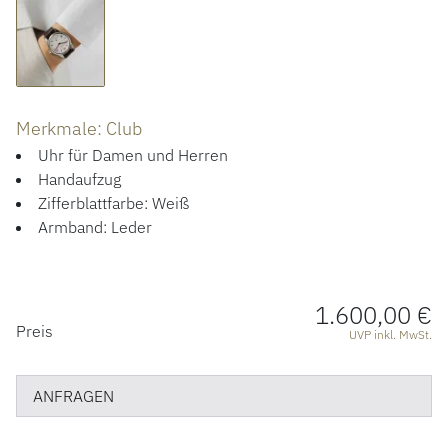
ACCESSOIRES
ÜBER UNS
Merkmale: Club
Uhr für Damen und Herren
Handaufzug
Zifferblattfarbe: Weiß
Armband: Leder
1.600,00 €
PREISINFORMATIONEN
Preis
UVP inkl. MwSt.
ANFRAGEN