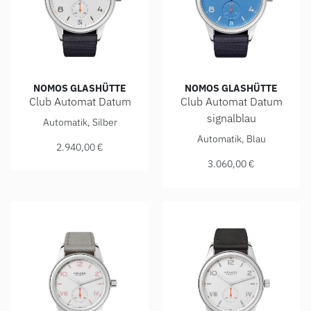
NOMOS GLASHÜTTE
NOMOS GLASHÜTTE
Club Automat Datum
Club Automat Datum
NOMOS Glashütte Club Automat Datum, Ref: 775, Preis: 2.
signalblau
Automatik, Silber
NOMOS Glashütte Club Automa
Automatik, Blau
2.940,00 €
3.060,00 €