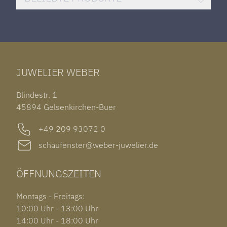
HERRENUHREN
SANTOS DE CARTIER
ROLEX DATEJUST 41
HALSSCHMUCK
JAEGER-LECOULTRE REVERSO
TAG HEUER CARRERA
ARMSCHMUCK
IWC PORTUGIESER
TUDOR BLACK BAY 58
RINGE
CHOPARD ALPINE EAGLE
JUWELIER WEBER
ROLEX SUBMARINER DATE
OHRSCHMUCK
TISSOT PRX POWERMATIC 80
OUT OF COLLECTION
Blindestr. 1
GARMIN VENU 3S
45894 Gelsenkirchen-Buer
+49 209 93072 0
schaufenster@weber-juwelier.de
ÖFFNUNGSZEITEN
Montags - Freitags:
10:00 Uhr - 13:00 Uhr
14:00 Uhr - 18:00 Uhr