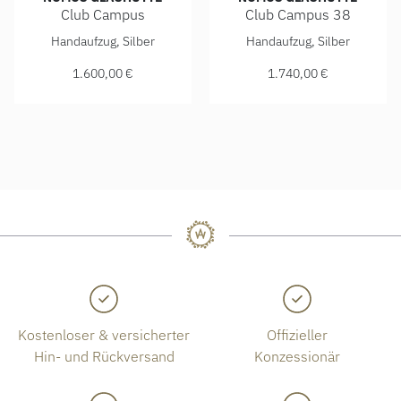
Club Campus
Club Campus 38
NOMOS Glashütte Club Campus, Ref: 709, Preis: 1.600,00 
NOMOS Glashütte Club Campus
Handaufzug, Silber
Handaufzug, Silber
1.600,00 €
1.740,00 €
Kostenloser & versicherter
Offizieller
Hin- und Rückversand
Konzessionär