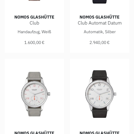
NOMOS GLASHÜTTE
NOMOS GLASHÜTTE
Club
Club Automat Datum
NOMOS Glashütte Club, Ref: 703.1, Preis: 1.600,00 €
NOMOS Glashütte Club Automa
Handaufzug, Weiß
Automatik, Silber
1.600,00 €
2.940,00 €
NOMOS GLASHÜTTE
NOMOS GLASHÜTTE