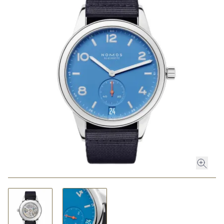
ROLEX
ROLEX CERTIFIED PRE-OWNED
UHREN
SCHMUCK
LUXURY DEALS
HOCHZEIT