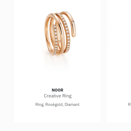
NOOR
Creative Ring
Noor Creative Ring, Ref: 14994-000-R5
Noor Cre
Ring, Roségold, Diamant
R