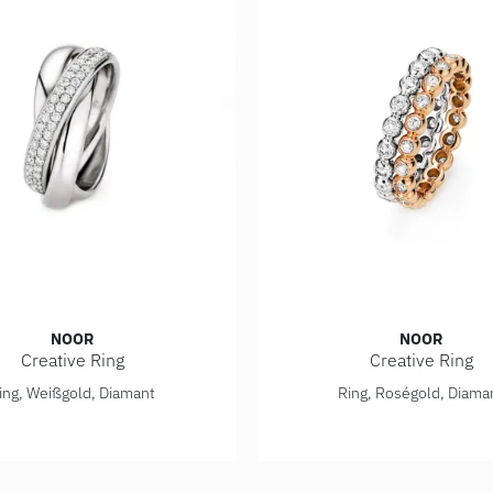
NOOR
NOOR
Creative Ring
Creative Ring
ative Ring, Ref: 14791-000-W7
Noor Creative Ring, Ref: 
ing, Weißgold, Diamant
Ring, Roségold, Diama