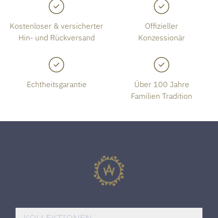
Kostenloser & versicherter
Offizieller
Hin- und Rückversand
Konzessionär
Echtheitsgarantie
Über 100 Jahre
Familien Tradition