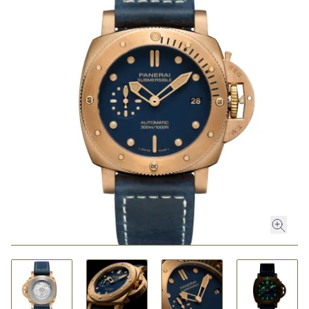
ROLEX
ROLEX CERTIFIED PRE-OWNED
UHREN
SCHMUCK
LUXURY DEALS
HOCHZEIT
ACCESSOIRES