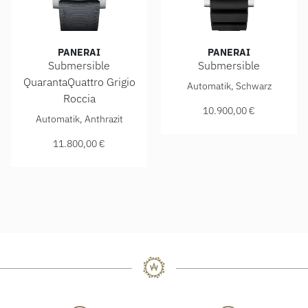
PANERAI
PANERAI
Submersible
Submersible
Panerai Submersible, Ref: P
QuarantaQuattro Grigio
Automatik, Schwarz
Roccia
10.900,00 €
Panerai Submersible QuarantaQuattro Grigio Roccia, Ref: 
Automatik, Anthrazit
11.800,00 €