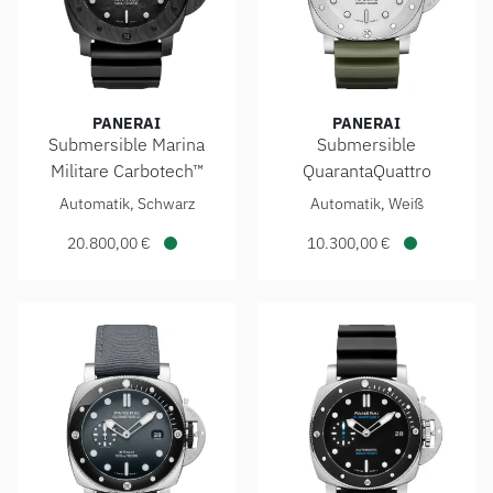
PANERAI
PANERAI
Submersible Marina
Submersible
Militare Carbotech™
QuarantaQuattro
Panerai Submersible Marina Militare Carbotech™, Ref: PAM0
Panerai Submersible Quarant
Automatik, Schwarz
Automatik, Weiß
20.800,00 €
10.300,00 €
Verfügbar
Verfügbar