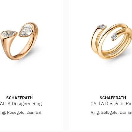
SCHAFFRATH
SCHAFFRATH
ALLA Designer-Ring
CALLA Designer-Ri
50_GW
th CALLA Designer-Ring, Ref: 758_CALTR_150_RW
Schaffrath CALLA Designe
ing, Roségold, Diamant
Ring, Gelbgold, Diama