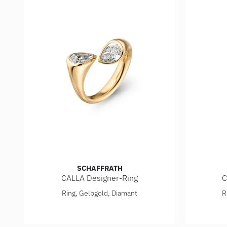
SCHAFFRATH
CALLA Designer-Ring
C
Schaffrath CALLA Designer-Ring, Ref: 118_CALTR_1
Schaffra
Ring, Gelbgold, Diamant
R