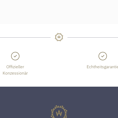
Offizieller
Echtheitsgaranti
Konzessionär