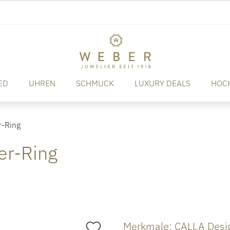
ED
UHREN
SCHMUCK
LUXURY DEALS
HOC
-Ring
er-Ring
Merkmale: CALLA Desi