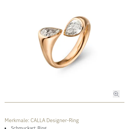
ROLEX
ROLEX CERTIFIED PRE-OWNED
UHREN
SCHMUCK
LUXURY DEALS
HOCHZEIT
ACCESSOIRES
Merkmale: CALLA Designer-Ring
ÜBER UNS
Schmuckart: Ring