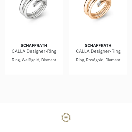
SCHAFFRATH
SCHAFFRATH
CALLA Designer-Ring
CALLA Designer-Ring
Schaffrath CALLA Designer-Ring, Ref: 218_CALHX_40_WW
Schaffrath CALLA Designer-
Ring, Weißgold, Diamant
Ring, Roségold, Diamant