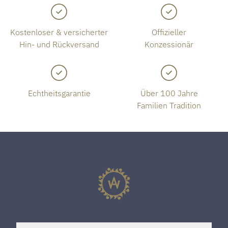
Kostenloser & versicherter
Offizieller
Hin- und Rückversand
Konzessionär
Echtheitsgarantie
Über 100 Jahre
Familien Tradition