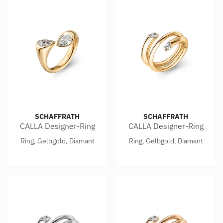
SCHAFFRATH
SCHAFFRATH
CALLA Designer-Ring
CALLA Designer-Ring
Schaffrath CALLA Designer-Ring, Ref: 118_CALTR_150_GW
Schaffrath CALLA Designer-
Ring, Gelbgold, Diamant
Ring, Gelbgold, Diamant