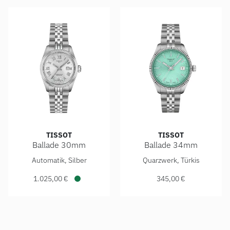
TISSOT
TISSOT
Ballade 30mm
Ballade 34mm
Tissot Ballade 30mm, Ref: T156.208.11.033.00, Preis: 1.0
Tissot Ballade 34mm, Ref: T
Automatik, Silber
Quarzwerk, Türkis
1.025,00 €
345,00 €
Verfügbar