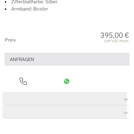
Zifferblattfarbe: Silber
Armband: Bicolor
395,00 €
PREISINFORMATIONEN
Preis
UVP inkl. MwSt.
ANFRAGEN
Produktdaten Ballade 40mm
Herstellerbeschreibung