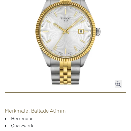
ROLEX
ROLEX CERTIFIED PRE-OWNED
UHREN
SCHMUCK
LUXURY DEALS
HOCHZEIT
Merkmale: Ballade 40mm
ACCESSOIRES
Herrenuhr
Quarzwerk
ÜBER UNS