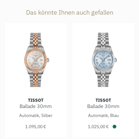
Das könnte Ihnen auch gefallen
TISSOT
TISSOT
Ballade 30mm
Ballade 30mm
Tissot Ballade 30mm, Ref: T156.208.22.033.00, Preis: 1.0
Tissot Ballade 30mm, Ref: T
Automatik, Silber
Automatik, Blau
1.095,00 €
1.025,00 €
Verfügbar