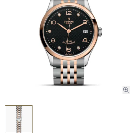
ROLEX
ROLEX CERTIFIED PRE-OWNED
UHREN
SCHMUCK
LUXURY DEALS
HOCHZEIT
ACCESSOIRES