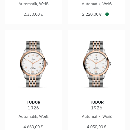
TUDOR 1926, Ref: M91550-0011, Preis: 2.330,00 €
TUDOR 1926, Ref: M91550-00
Automatik, Weiß
Automatik, Weiß
2.330,00 €
2.220,00 €
Verfügbar
TUDOR
TUDOR
1926
1926
TUDOR 1926, Ref: M91451-0011, Preis: 4.660,00 €
TUDOR 1926, Ref: M91451-00
Automatik, Weiß
Automatik, Weiß
4.660,00 €
4.050,00 €