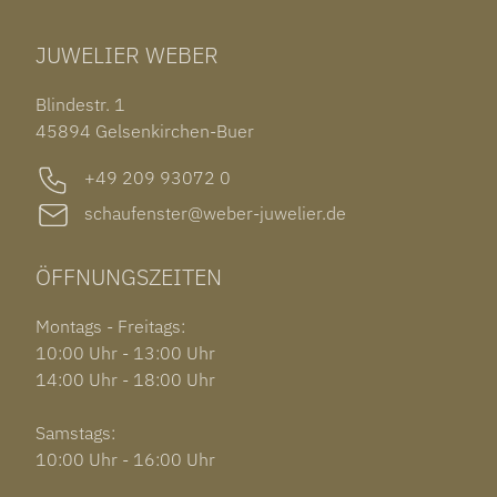
TUDOR BLACK BAY 58
RINGE
CHOPARD ALPINE EAGLE
JUWELIER WEBER
ROLEX SUBMARINER DATE
OHRSCHMUCK
TISSOT PRX POWERMATIC 80
OUT OF COLLECTION
Blindestr. 1
GARMIN VENU 3S
45894 Gelsenkirchen-Buer
+49 209 93072 0
schaufenster@weber-juwelier.de
ÖFFNUNGSZEITEN
Montags - Freitags:
10:00 Uhr - 13:00 Uhr
14:00 Uhr - 18:00 Uhr
Samstags:
10:00 Uhr - 16:00 Uhr