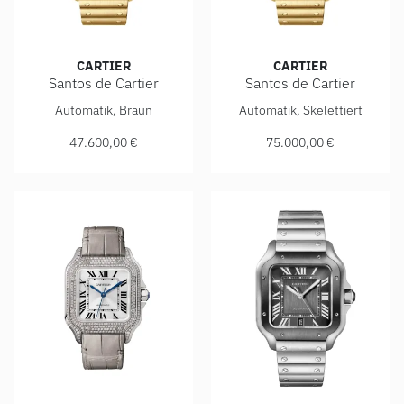
CARTIER
CARTIER
Santos de Cartier
Santos de Cartier
Cartier Santos de Cartier, Ref: WGSA0095, Preis: 47.600,00
Cartier Santos de Cartier, R
Automatik, Braun
Automatik, Skelettiert
47.600,00 €
75.000,00 €