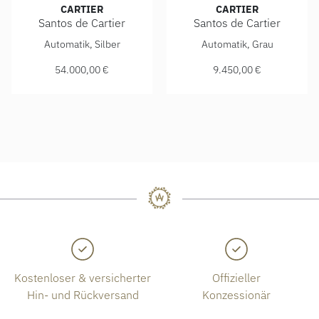
CARTIER
CARTIER
Santos de Cartier
Santos de Cartier
Cartier Santos de Cartier, Ref: WJSA0014, Preis: 54.000,00
Cartier Santos de Cartier, R
Automatik, Silber
Automatik, Grau
54.000,00 €
9.450,00 €
Kostenloser & versicherter
Offizieller
Hin- und Rückversand
Konzessionär