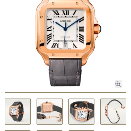
ROLEX
ROLEX CERTIFIED PRE-OWNED
UHREN
SCHMUCK
LUXURY DEALS
HOCHZEIT
ACCESSOIRES