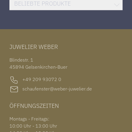
DAMENUHREN
HUBLOT BIG BANG
BELIEBTE PRODUKTE
HERRENUHREN
SANTOS DE CARTIER
ROLEX DATEJUST 41
HALSSCHMUCK
JAEGER-LECOULTRE REVERSO
TAG HEUER CARRERA
ARMSCHMUCK
IWC PORTUGIESER
TUDOR BLACK BAY 58
RINGE
CHOPARD ALPINE EAGLE
JUWELIER WEBER
ROLEX SUBMARINER DATE
OHRSCHMUCK
TISSOT PRX POWERMATIC 80
OUT OF COLLECTION
Blindestr. 1
GARMIN VENU 3S
45894 Gelsenkirchen-Buer
+49 209 93072 0
schaufenster@weber-juwelier.de
ÖFFNUNGSZEITEN
Montags - Freitags:
10:00 Uhr - 13:00 Uhr