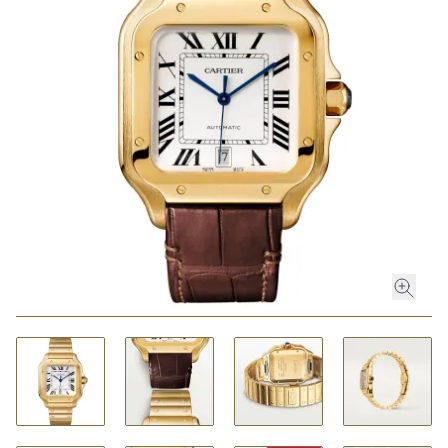
ROLEX
ROLEX CERTIFIED PRE-OWNED
UHREN
SCHMUCK
LUXURY DEALS
HOCHZEIT
ACCESSOIRES