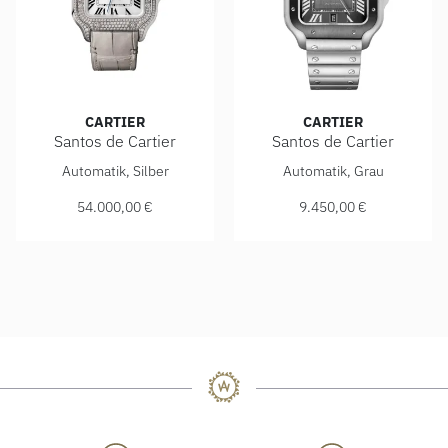
CARTIER
CARTIER
Santos de Cartier
Santos de Cartier
Cartier Santos de Cartier, Ref: WJSA0014, Preis: 54.000,00
Cartier Santos de Cartier, R
Automatik, Silber
Automatik, Grau
54.000,00 €
9.450,00 €