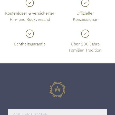
Kostenloser & versicherter
Offizieller
Hin- und Rückversand
Konzessionär
Echtheitsgarantie
Über 100 Jahre
Familien Tradition
KOLLEKTIONEN