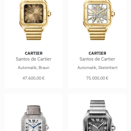
CARTIER
CARTIER
Santos de Cartier
Santos de Cartier
Cartier Santos de Cartier, Ref: WGSA0095, Preis: 47.600,00
Cartier Santos de Cartier, R
Automatik, Braun
Automatik, Skelettiert
47.600,00 €
75.000,00 €