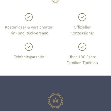
Kostenloser & versicherter
Offizieller
Hin- und Rückversand
Konzessionär
Echtheitsgarantie
Über 100 Jahre
Familien Tradition