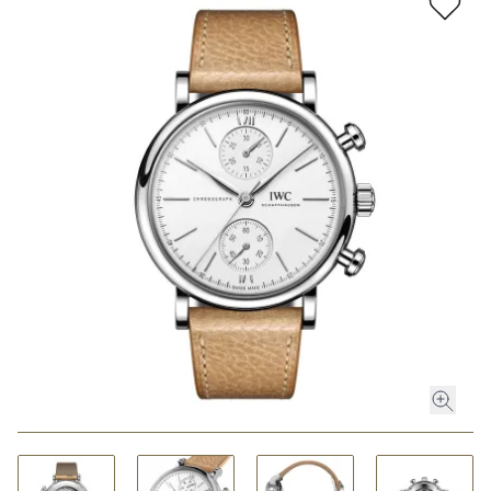
ROLEX
ROLEX CERTIFIED PRE-OWNED
UHREN
SCHMUCK
LUXURY DEALS
HOCHZEIT