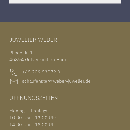
HERRENUHREN
SANTOS DE CARTIER
ROLEX DATEJUST 41
HALSSCHMUCK
JAEGER-LECOULTRE REVERSO
TAG HEUER CARRERA
ARMSCHMUCK
IWC PORTUGIESER
TUDOR BLACK BAY 58
RINGE
CHOPARD ALPINE EAGLE
JUWELIER WEBER
ROLEX SUBMARINER DATE
OHRSCHMUCK
TISSOT PRX POWERMATIC 80
OUT OF COLLECTION
Blindestr. 1
GARMIN VENU 3S
45894 Gelsenkirchen-Buer
+49 209 93072 0
schaufenster@weber-juwelier.de
ÖFFNUNGSZEITEN
Montags - Freitags:
10:00 Uhr - 13:00 Uhr
14:00 Uhr - 18:00 Uhr