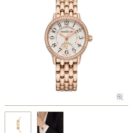
ROLEX
ROLEX CERTIFIED PRE-OWNED
UHREN
SCHMUCK
LUXURY DEALS
HOCHZEIT
ACCESSOIRES