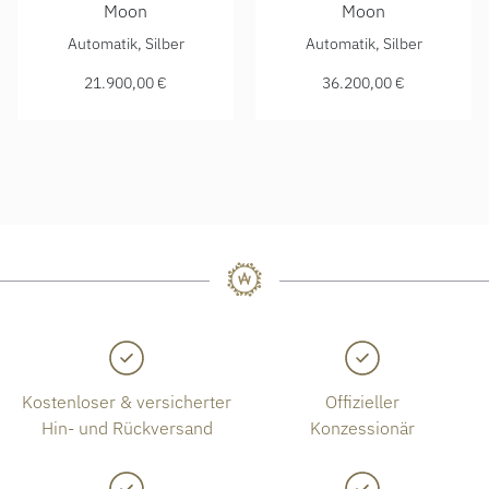
Moon
Moon
Jaeger-LeCoultre Rendez-Vous Classic Moon, Ref: Q357843
Jaeger-LeCoultre Rendez-Vou
Automatik, Silber
Automatik, Silber
21.900,00 €
36.200,00 €
Kostenloser & versicherter
Offizieller
Hin- und Rückversand
Konzessionär