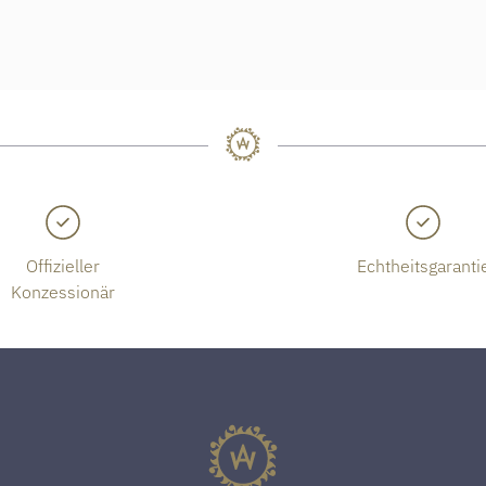
Offizieller
Echtheitsgaranti
Konzessionär