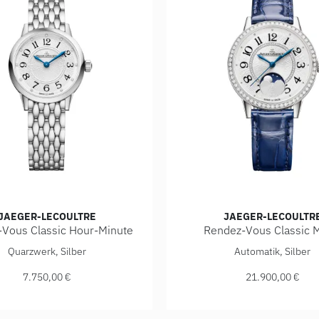
JAEGER-LECOULTRE
JAEGER-LECOULTR
Vous Classic Hour-Minute
Rendez-Vous Classic 
Ref: Q3652520, Preis: 13.100,00 €
eCoultre Rendez-Vous Classic Hour-Minute, Ref: Q3658110, Pr
Jaeger-LeCoultre Rendez-V
Quarzwerk, Silber
Automatik, Silber
7.750,00 €
21.900,00 €