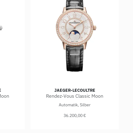
E
JAEGER-LECOULTRE
Moon
Rendez-Vous Classic Moon
eis: 7.750,00 €
ous Classic Moon, Ref: Q3578431, Preis: 21.900,00 €
Jaeger-LeCoultre Rendez-Vous Classic Moon,
Automatik, Silber
36.200,00 €