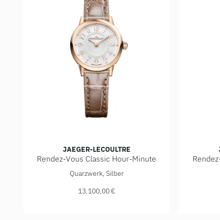
JAEGER-LECOULTRE
Rendez-Vous Classic Hour-Minute
Rendez-
Jaeger-LeCoultre Rendez-Vous Classic Hour-Minute, 
Jaeger-L
Quarzwerk, Silber
13.100,00 €