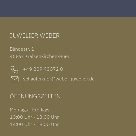
ROLEX DATEJUST 41
HALSSCHMUCK
JAEGER-LECOULTRE REVERSO
TAG HEUER CARRERA
ARMSCHMUCK
IWC PORTUGIESER
TUDOR BLACK BAY 58
RINGE
CHOPARD ALPINE EAGLE
JUWELIER WEBER
ROLEX SUBMARINER DATE
OHRSCHMUCK
TISSOT PRX POWERMATIC 80
OUT OF COLLECTION
Blindestr. 1
GARMIN VENU 3S
45894 Gelsenkirchen-Buer
+49 209 93072 0
schaufenster@weber-juwelier.de
ÖFFNUNGSZEITEN
Montags - Freitags:
10:00 Uhr - 13:00 Uhr
14:00 Uhr - 18:00 Uhr