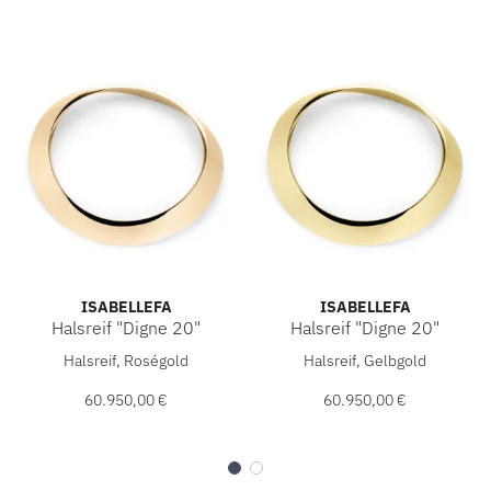
ISABELLEFA
ISABELLEFA
Halsreif "Digne 20"
Halsreif "Digne 20"
IsabelleFa Halsreif "Digne 20", Ref: 13451/20HLR-ROS, Pre
IsabelleFa Halsreif "Digne 2
Halsreif, Roségold
Halsreif, Gelbgold
60.950,00 €
60.950,00 €