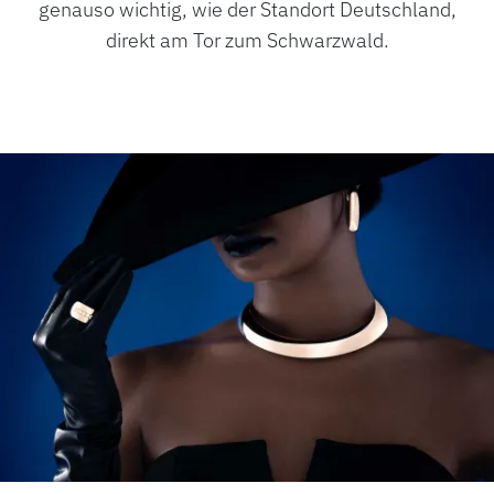
genauso wichtig, wie der Standort Deutschland,
direkt am Tor zum Schwarzwald.
ROLEX
ROLEX CERTIFIED PRE-OWNED
UHREN