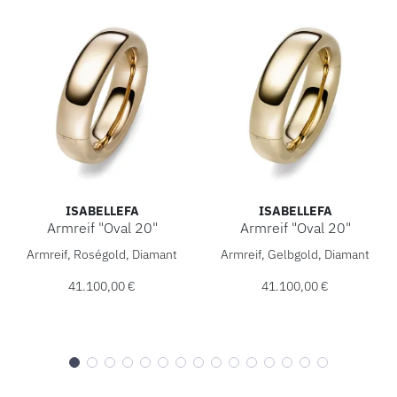
ISABELLEFA
ISABELLEFA
Armreif "Oval 20"
Armreif "Oval 20"
IsabelleFa Armreif "Oval 20", Ref: 02023/20ARM-ROS, Prei
IsabelleFa Armreif "Oval 20
Armreif, Roségold, Diamant
Armreif, Gelbgold, Diamant
41.100,00 €
41.100,00 €