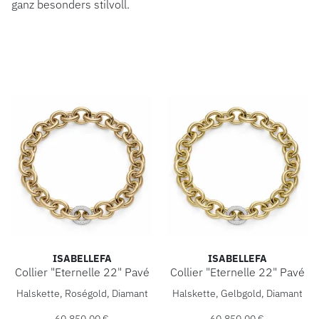
ganz besonders stilvoll.
ISABELLEFA
ISABELLEFA
Collier "Eternelle 22" Pavé
Collier "Eternelle 22" Pavé
IsabelleFa Collier "Eternelle 22" Pavé, Ref: 04222/46BMO-
IsabelleFa Collier "Eternell
Halskette, Roségold, Diamant
Halskette, Gelbgold, Diamant
60.850,00 €
60.850,00 €