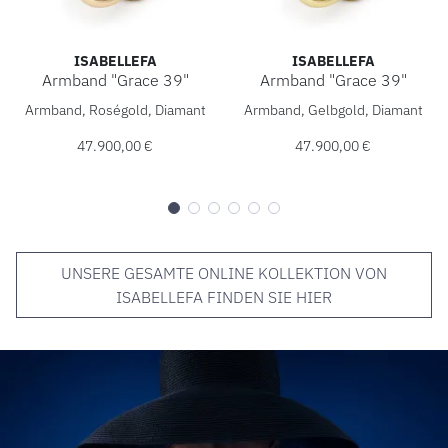
ISABELLEFA
ISABELLEFA
Armband "Grace 39"
Armband "Grace 39"
IsabelleFa Armband "Grace 39", Ref: 60039/21BKL-ROS, Pr
IsabelleFa Armband "Grace 3
Armband, Roségold, Diamant
Armband, Gelbgold, Diamant
47.900,00 €
47.900,00 €
UNSERE GESAMTE ONLINE KOLLEKTION VON
ISABELLEFA FINDEN SIE HIER