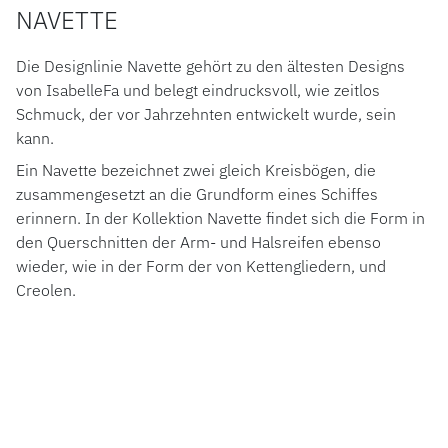
SCHMUCK
NAVETTE
LUXURY DEALS
Die Designlinie Navette gehört zu den ältesten Designs
von IsabelleFa und belegt eindrucksvoll, wie zeitlos
HOCHZEIT
Schmuck, der vor Jahrzehnten entwickelt wurde, sein
kann.
ACCESSOIRES
Ein Navette bezeichnet zwei gleich Kreisbögen, die
ÜBER UNS
zusammengesetzt an die Grundform eines Schiffes
erinnern. In der Kollektion Navette findet sich die Form in
den Querschnitten der Arm- und Halsreifen ebenso
wieder, wie in der Form der von Kettengliedern, und
Creolen.