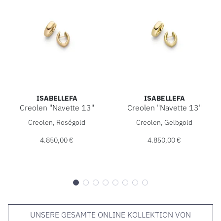
ISABELLEFA
ISABELLEFA
Creolen "Navette 13"
Creolen "Navette 13"
IsabelleFa Creolen "Navette 13", Ref: 04413/SCREOLE-ROS,
IsabelleFa Creolen "Navette
Creolen, Roségold
Creolen, Gelbgold
4.850,00 €
4.850,00 €
UNSERE GESAMTE ONLINE KOLLEKTION VON